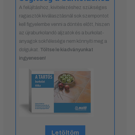
A felújításhoz, kivitelezéshez szükséges
ragasztók kiválasztásnál sok szempontot
kell figyelembe venni a döntés előtt, hiszen
az újraburkolandó aljzatok és a burkolat-
anyagok sokfélesége nem könnyíti meg a
dolgukat.
Töltse le kiadványunkat
ingyenesen!
Letöltöm