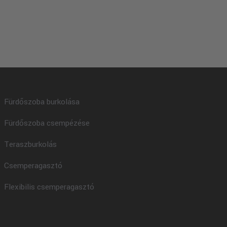
Fürdőszoba burkolása
Fürdőszoba csempézése
Teraszburkolás
Csemperagasztó
Flexibilis csemperagasztó