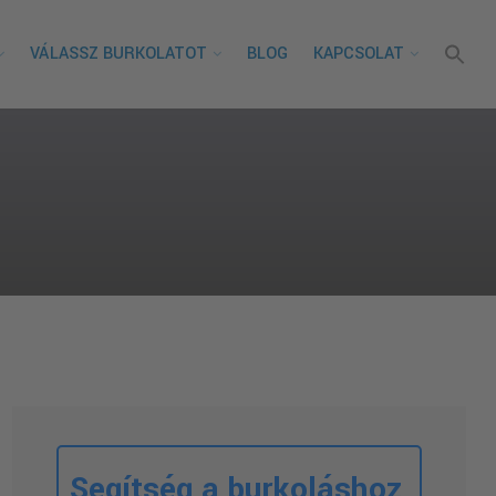
VÁLASSZ BURKOLATOT
BLOG
KAPCSOLAT
Segítség a burkoláshoz