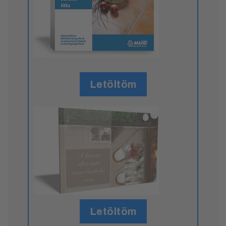
Letöltöm
Letöltöm