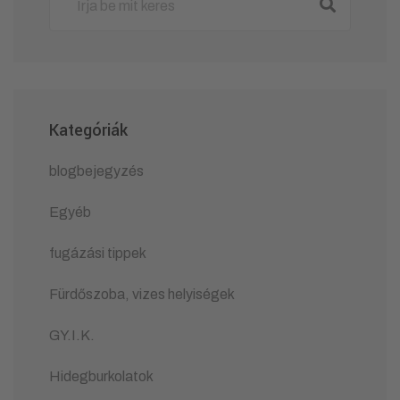
Kategóriák
blogbejegyzés
Egyéb
fugázási tippek
Fürdőszoba, vizes helyiségek
GY.I.K.
Hidegburkolatok