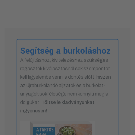
Segítség a burkoláshoz
A felújításhoz, kivitelezéshez szükséges
ragasztók kiválasztásnál sok szempontot
kell figyelembe venni a döntés előtt, hiszen
az újraburkolandó aljzatok és a burkolat-
anyagok sokfélesége nem könnyíti meg a
dolgukat.
Töltse le kiadványunkat
ingyenesen!