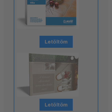
Letöltöm
Letöltöm