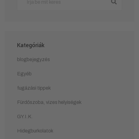
Kategóriák
blogbejegyzés
Egyéb
fugázási tippek
Fürdőszoba, vizes helyiségek
GY.I.K.
Hidegburkolatok