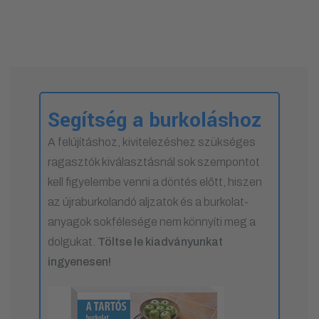
Segítség a burkoláshoz
A felújításhoz, kivitelezéshez szükséges
ragasztók kiválasztásnál sok szempontot
kell figyelembe venni a döntés előtt, hiszen
az újraburkolandó aljzatok és a burkolat-
anyagok sokfélesége nem könnyíti meg a
dolgukat.
Töltse le kiadványunkat
ingyenesen!