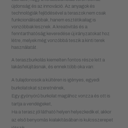
újdonság és az innováció. Az anyagok és
technológiák fejlődésével a teraszok nem csak
funkcionálisabbak, hanem esztétikailag is
vonzóbbak lesznek. A kreativitás és a
fenntarthatóság keveredése új irányzatokat hoz
létre, melyek még vonzóbbá teszik a kinti terek
használatát.
A teraszburkolás kiemelten fontos része lett a
lakásfelújításnak, és ennek több oka van:
A tulajdonosok a kültéren is igényes, egyedi
burkolatokat szeretnének,
Egy gyönyörű burkolat magához vonzza és ott is
tartja a vendégeket,
Ha a terasz jól látható helyen helyezkedik el, akkor
az első benyomás kialakításában is kulcsszerepet
játszik.