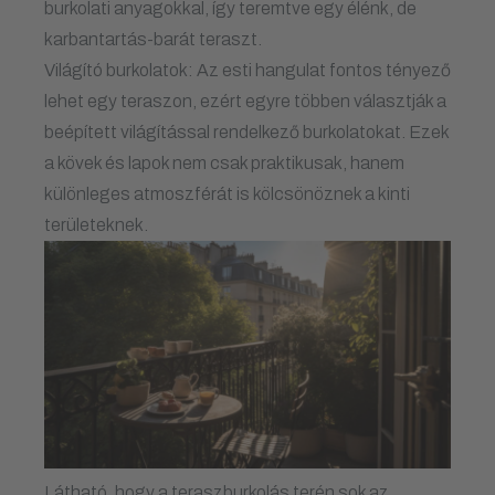
burkolati anyagokkal, így teremtve egy élénk, de
karbantartás-barát teraszt.
Világító burkolatok: Az esti hangulat fontos tényező
lehet egy teraszon, ezért egyre többen választják a
beépített világítással rendelkező burkolatokat. Ezek
a kövek és lapok nem csak praktikusak, hanem
különleges atmoszférát is kölcsönöznek a kinti
területeknek.
Látható, hogy a teraszburkolás terén sok az