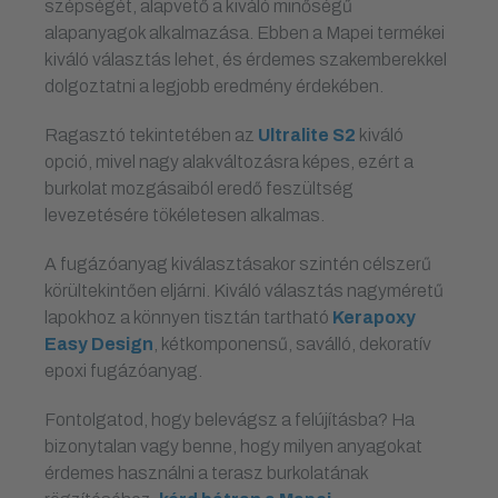
szépségét, alapvető a kiváló minőségű
alapanyagok alkalmazása. Ebben a Mapei termékei
kiváló választás lehet, és érdemes szakemberekkel
dolgoztatni a legjobb eredmény érdekében.
Ragasztó tekintetében az
Ultralite S2
kiváló
opció, mivel nagy alakváltozásra képes, ezért a
burkolat mozgásaiból eredő feszültség
levezetésére tökéletesen alkalmas.
A fugázóanyag kiválasztásakor szintén célszerű
körültekintően eljárni. Kiváló választás nagyméretű
lapokhoz a könnyen tisztán tartható
Kerapoxy
Easy Design
, kétkomponensű, saválló, dekoratív
epoxi fugázóanyag.
Fontolgatod, hogy belevágsz a felújításba? Ha
bizonytalan vagy benne, hogy milyen anyagokat
érdemes használni a terasz burkolatának