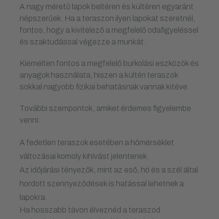
A nagy méretű lapok beltéren és kültéren egyaránt
népszerűek. Ha a teraszon ilyen lapokat szeretnél,
fontos, hogy a kivitelező a megfelelő odafigyeléssel
és szaktudással végezze a munkát.
Kiemelten fontos a megfelelő burkolási eszközök és
anyagok használata, hiszen a kültéri teraszok
sokkal nagyobb fizikai behatásnak vannak kitéve.
További szempontok, amiket érdemes figyelembe
venni:
A fedetlen teraszok esetében a hőmérséklet
változásai komoly kihívást jelentenek.
Az időjárási tényezők, mint az eső, hó és a szél által
hordott szennyeződések is hatással lehetnek a
lapokra.
Ha hosszabb távon élveznéd a teraszod