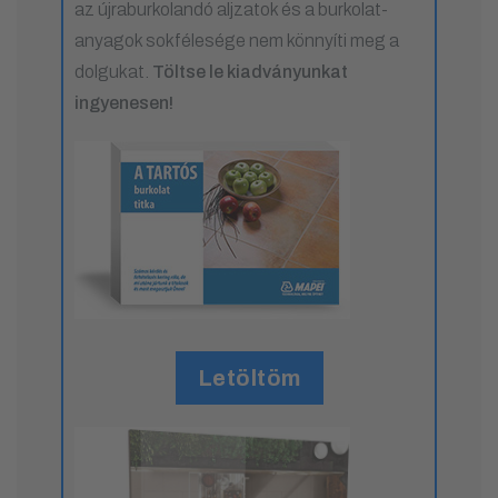
az újraburkolandó aljzatok és a burkolat-
anyagok sokfélesége nem könnyíti meg a
dolgukat.
Töltse le kiadványunkat
ingyenesen!
Letöltöm