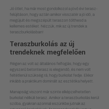
Jó ötlet, ha már most gondolkozol a jövő évi terasz-
felújításon, hogy aztán amikor visszatér a jó idő, a
megújult és megszépült teraszon tölthesd a
kellemes estéket. Nézzük, mik az új trendek a
teraszburkolásban!
Teraszburkolás az új
trendeknek megfelelően
Régen az volt az általános felfogás, hogy egy
egyszerű betonterasz is elegendő, és nem volt
feltétlenül szükség rá, hogy burkolat fedje. Ekkor
inkább a praktikum dominált az esztétika helyett.
Manapság viszont már szinte elképzelhetetlen
burkolat nélküli terasz. Amikor a teraszburkolás kerül
szóba, gyakran azonnal eszünkbe jutnak az