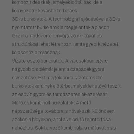
kompozit deszkák, amelyek időtállóak, de a
környezetre kevésbé terhelőek.
3D-s burkolatok: A technológia fejlődésével a 3D-s
nyomtatott burkolatok is megjelentek a piacon.
Ezzel a módszerrel lenyűgöző mintákat és
struktúrákat lehet létrehozni, ami egyedi kinézetet
kölcsönöz a terasznak.
Vízáteresztő burkolatok: A városokban egyre
nagyobb problémát jelent a csapadék gyors
elvezetése. Ezt megoldandó, vízáteresztő
burkolatok kerülnek előtérbe, melyek lehetővé teszik
az esővíz gyors és természetes elvezetését.
Műfű és kombinált burkolatok: A műfű
népszerűsége továbbra is növekszik, különösen
azokon a helyeken, ahol a valódi fű fenntartása
nehézkes. Sok tervező kombinálja a műfüvet más