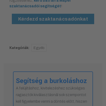
rögzítéséhez,
kérd bátran a Mapei
szaktanácsadói segítségét
!
Kérdezd szaktanácsadónkat
Kategóriák:
Egyéb
Segítség a burkoláshoz
A felújításhoz, kivitelezéshez szükséges
ragasztók kiválasztásnál sok szempontot
kell figyelembe venni a döntés előtt, hiszen