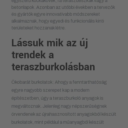
egyszerű kockakövek, fa teraszdeszkák vagy a
betonlapok. Azonban az utóbbi években a tervezők
és gyártók egyre innovatívabb módszereket
alkalmaznak, hogy egyedi és funkcionális kinti
területeket hozzanak létre.
Lássuk mik az új
trendek a
teraszburkolásban
Ökobarát burkolatok: Ahogy a fenntarthatóság
egyre nagyobb szerepet kap a modern
építészetben, úgy a teraszburkoló anyagok is
megváltoznak. Jelenleg nagy népszerűségnek
örvendenek az újrahasznosított anyagokból készült
burkolatok, mint például a műanyagból készült