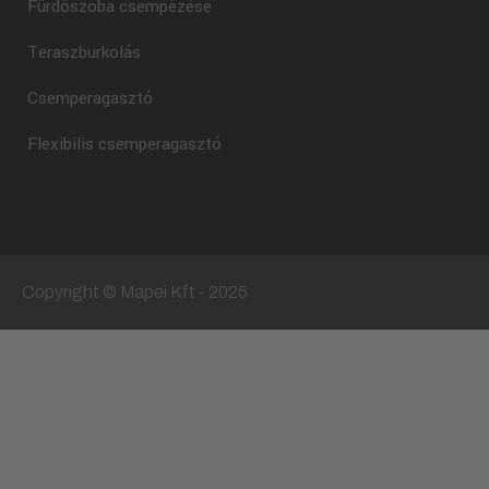
Fürdőszoba csempézése
Teraszburkolás
Csemperagasztó
Flexibilis csemperagasztó
Copyright © Mapei Kft - 2025