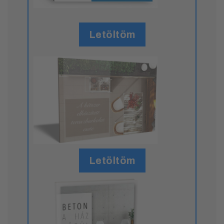
Letöltöm
Letöltöm