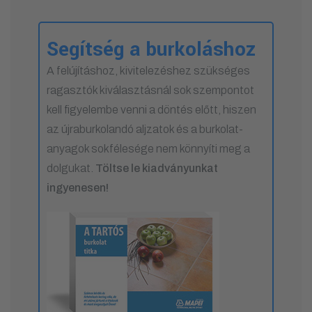
Segítség a burkoláshoz
A felújításhoz, kivitelezéshez szükséges
ragasztók kiválasztásnál sok szempontot
kell figyelembe venni a döntés előtt, hiszen
az újraburkolandó aljzatok és a burkolat-
anyagok sokfélesége nem könnyíti meg a
dolgukat.
Töltse le kiadványunkat
ingyenesen!