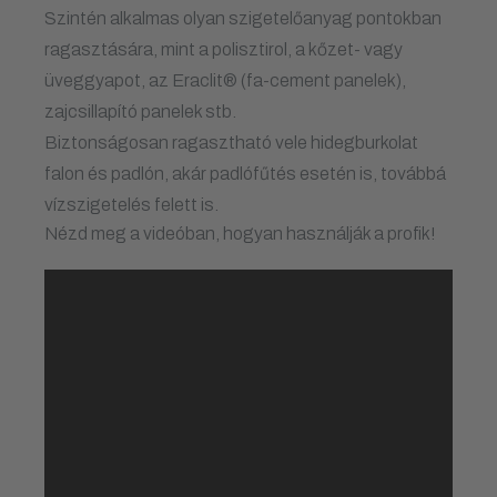
Szintén alkalmas olyan szigetelőanyag pontokban
ragasztására, mint a polisztirol, a kőzet- vagy
üveggyapot, az Eraclit® (fa-cement panelek),
zajcsillapító panelek stb.
Biztonságosan ragasztható vele hidegburkolat
falon és padlón, akár padlófűtés esetén is, továbbá
vízszigetelés felett is.
Nézd meg a videóban, hogyan használják a profik!