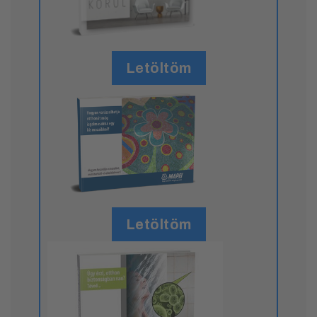
Letöltöm
Letöltöm