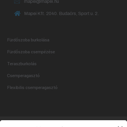
mapei@mapei.hu
Mapei Kft. 2040. Budaörs, Sport u. 2.
Fürdőszoba burkolása
Fürdőszoba csempézése
Teraszburkolás
Csemperagasztó
Flexibilis csemperagasztó
Copyright © Mapei Kft - 2025