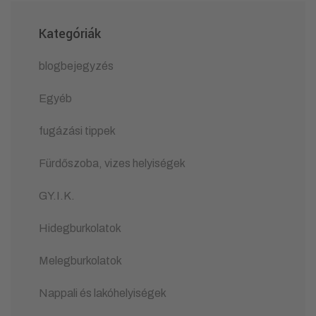
Kategóriák
blogbejegyzés
Egyéb
fugázási tippek
Fürdőszoba, vizes helyiségek
GY.I.K.
Hidegburkolatok
Melegburkolatok
Nappali és lakóhelyiségek