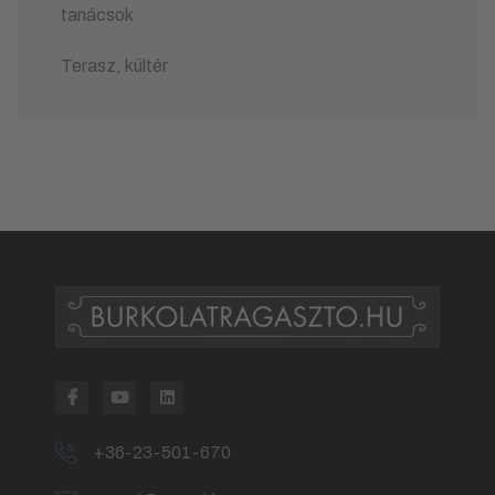
tanácsok
Terasz, kültér
+36-23-501-670