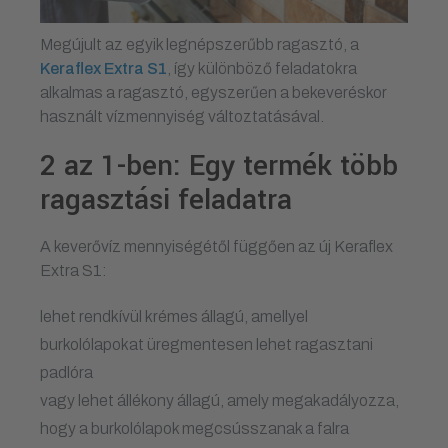
Megújult az egyik legnépszerűbb ragasztó, a
Keraflex Extra S1
, így különböző feladatokra
alkalmas a ragasztó, egyszerűen a bekeveréskor
használt vízmennyiség változtatásával.
2 az 1-ben: Egy termék több
ragasztási feladatra
A keverővíz mennyiségétől függően az új Keraflex
Extra S1:
lehet rendkívül krémes állagú, amellyel
burkolólapokat üregmentesen lehet ragasztani
padlóra
vagy lehet állékony állagú, amely megakadályozza,
hogy a burkolólapok megcsússzanak a falra