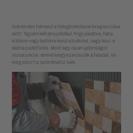
Sok kérdés felmerül a hidegburkolatok leragasztása
előtt: figyelni kell arra például, hogy padlóra, falra,
kültérre vagy beltérre kerül a burkolat, vagy lesz-e
alatta padlófűtés. Most egy olyan újdonságot
mutatunk be, amivel leegyszerűsödik a feladat, és
még pénzt is spórolhatsz vele.