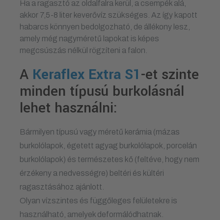
Ha a ragasztó az oldalfalra kerül, a csempék alá,
akkor 7,5-8 liter keverővíz szükséges. Az így kapott
habarcs könnyen bedolgozható, de állékony lesz,
amely még nagyméretű lapokat is képes
megcsúszás nélkül rögzíteni a falon.
A
Keraflex Extra S1
-et szinte
minden típusú burkolásnál
lehet használni:
Bármilyen típusú vagy méretű kerámia (mázas
burkolólapok, égetett agyag burkolólapok, porcelán
burkolólapok) és természetes kő (feltéve, hogy nem
érzékeny a nedvességre) beltéri és kültéri
ragasztásához ajánlott.
Olyan vízszintes és függőleges felületekre is
használható, amelyek deformálódhatnak.