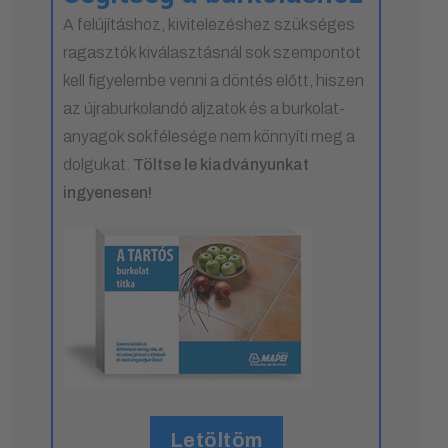
A felújításhoz, kivitelezéshez szükséges
ragasztók kiválasztásnál sok szempontot
kell figyelembe venni a döntés előtt, hiszen
az újraburkolandó aljzatok és a burkolat-
anyagok sokfélesége nem könnyíti meg a
dolgukat.
Töltse le kiadványunkat
ingyenesen!
Letöltöm