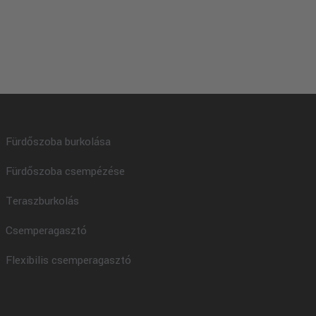
Fürdőszoba burkolása
Fürdőszoba csempézése
Teraszburkolás
Csemperagasztó
Flexibilis csemperagasztó