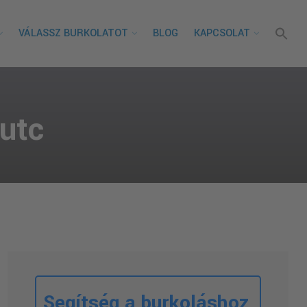
VÁLASSZ BURKOLATOT
BLOG
KAPCSOLAT
utc
Segítség a burkoláshoz