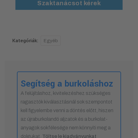
Szaktanácsot kérek
Kategóriák:
Egyéb
Segítség a burkoláshoz
A felújításhoz, kivitelezéshez szükséges
ragasztók kiválasztásnál sok szempontot
kell figyelembe venni a döntés előtt, hiszen
az újraburkolandó aljzatok és a burkolat-
anyagok sokfélesége nem könnyíti meg a
dolgukat.
Töltse le kiadványunkat