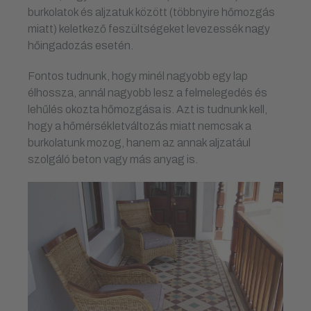
burkolatok és aljzatuk között (többnyire hőmozgás
miatt) keletkező feszültségeket levezessék nagy
hőingadozás esetén.
Fontos tudnunk, hogy minél nagyobb egy lap
élhossza, annál nagyobb lesz a felmelegedés és
lehűlés okozta hőmozgása is. Azt is tudnunk kell,
hogy a hőmérsékletváltozás miatt nemcsak a
burkolatunk mozog, hanem az annak aljzatául
szolgáló beton vagy más anyag is.