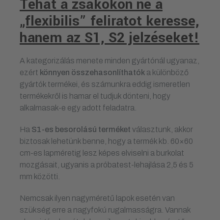
Tehát a zsákokon ne a
„flexibilis” feliratot keresse,
hanem az S1, S2 jelzéseket!
A kategorizálás menete minden gyártónál ugyanaz,
ezért
könnyen összehasonlíthatók
a különböző
gyártók termékei, és számunkra eddig ismeretlen
termékekről is hamar el tudjuk dönteni, hogy
alkalmasak-e egy adott feladatra.
Ha
S1-es besorolású terméket
választunk, akkor
biztosak lehetünk benne, hogy a termék kb. 60×60
cm-es lapméretig lesz képes elviselni a burkolat
mozgásait, ugyanis a próbatest-lehajlása 2,5 és 5
mm közötti.
Nemcsak ilyen nagyméretű lapok esetén van
szükség erre a nagyfokú rugalmasságra. Vannak