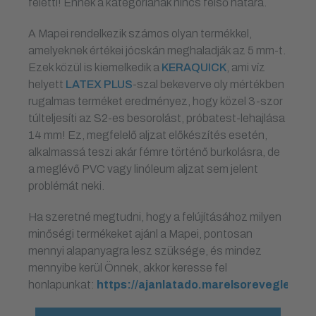
feletti! Ennek a kategóriának nincs felső határa.
A Mapei rendelkezik számos olyan termékkel,
amelyeknek értékei jócskán meghaladják az 5 mm-t.
Ezek közül is kiemelkedik a
KERAQUICK
, ami víz
helyett
LATEX PLUS
-szal bekeverve oly mértékben
rugalmas terméket eredményez, hogy közel 3-szor
túlteljesíti az S2-es besorolást, próbatest-lehajlása
14 mm! Ez, megfelelő aljzat előkészítés esetén,
alkalmassá teszi akár fémre történő burkolásra, de
a meglévő PVC vagy linóleum aljzat sem jelent
problémát neki.
Ha szeretné megtudni, hogy a felújításához milyen
minőségi termékeket ajánl a Mapei, pontosan
mennyi alapanyagra lesz szüksége, és mindez
mennyibe kerül Önnek, akkor keresse fel
honlapunkat:
https://ajanlatado.marelsorevegleges