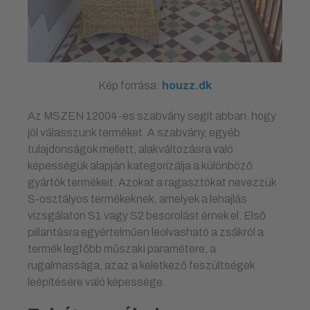
Kép forrása:
houzz.dk
Az MSZEN 12004-es szabvány segít abban, hogy
jól válasszunk terméket. A szabvány, egyéb
tulajdonságok mellett, alakváltozásra való
képességük alapján kategorizálja a különböző
gyártók termékeit. Azokat a ragasztókat nevezzük
S-osztályos termékeknek, amelyek a lehajlás
vizsgálaton S1 vagy S2 besorolást érnek el. Első
pillantásra egyértelműen leolvasható a zsákról a
termék legfőbb műszaki paramétere, a
rugalmassága, azaz a keletkező feszültségek
leépítésére való képessége.