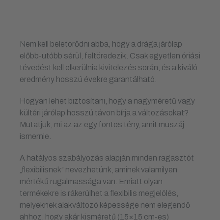
Nem kell beletörődni abba, hogy a drága járólap
előbb-utóbb sérül, feltöredezik. Csak egyetlen óriási
tévedést kell elkerülnia kivitelezés során, és a kiváló
eredmény hosszú évekre garantálható.
Hogyan lehet biztosítani, hogy a nagyméretű vagy
kültéri járólap hosszú távon bírja a változásokat?
Mutatjuk, mi az az egy fontos tény, amit muszáj
ismernie.
A hatályos szabályozás alapján minden ragasztót
„flexibilisnek” nevezhetünk, aminek valamilyen
mértékű rugalmassága van. Emiatt olyan
termékekre is rákerülhet a flexibilis megjelölés,
melyeknek alakváltozó képessége nem elegendő
ahhoz, hogy akár kisméretű (15×15 cm-es)