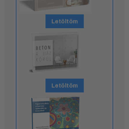
Letöltöm
Letöltöm