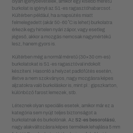
olyan igénybevételek, amikor egy kisebb méretű
burkolat is igényli az S1-es ragasztóhabarcsot.
Kültérben például, ha a napsütés miatt
felmelegedett (akár 50-60 ˚C is lehet) burkolatra
érkezik egy hirtelen nyári zápor, vagy esetleg
jégeső, akkor a mozgás nemcsak nagymértékű
lesz, hanem gyors is.
Kültérben még a normál méretű (30×30 cm-es)
burkolatokat is S1-es ragasztóval indokolt
készíteni. Hasonló a helyzet padlófűtés esetén,
illetve a nem szokványos, nagy mozgásra képes
aljzatokra való burkoláskor is, mint pl.: gipszkarton,
különböző farost lemezek, stb.
Léteznek olyan speciális esetek, amikor már ez a
kategória sem nyújt teljes biztonságot a
burkolatnak és burkolónak. Az
S2-es besorolású
,
nagy alakváltozásra képes termékek lehajlása 5 mm