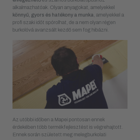
alkalmazhatóak. Olyan anyagokat, amelyekkel
könnyű, gyors és hatékony a munka
, amelyekkel a
profi szaki időt spórolhat, de a nem olyan régen
burkolóvá avanzsált kezdő sem fog hibázni.
Az utóbbi időben a Mapei pontosan ennek
érdekében több termékfejlesztést is végrehajtott.
Ennek során született meg melegburkolati