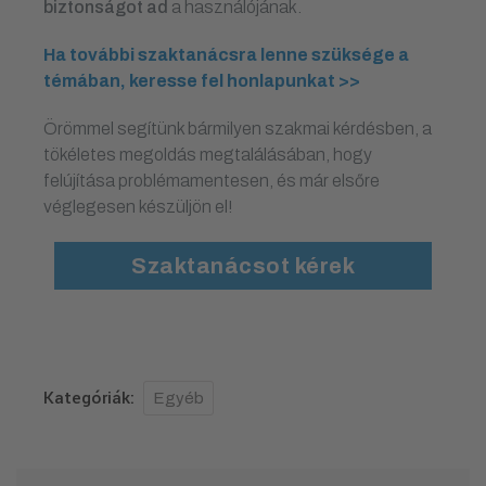
biztonságot ad
a használójának.
Ha további szaktanácsra lenne szüksége a
témában, keresse fel honlapunkat >>
Örömmel segítünk bármilyen szakmai kérdésben, a
tökéletes megoldás megtalálásában, hogy
felújítása problémamentesen, és már elsőre
véglegesen készüljön el!
Szaktanácsot kérek
Kategóriák:
Egyéb