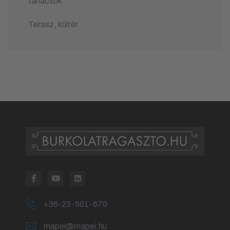
tanácsok
Terasz, kültér
+36-23-501-670
mapei@mapei.hu