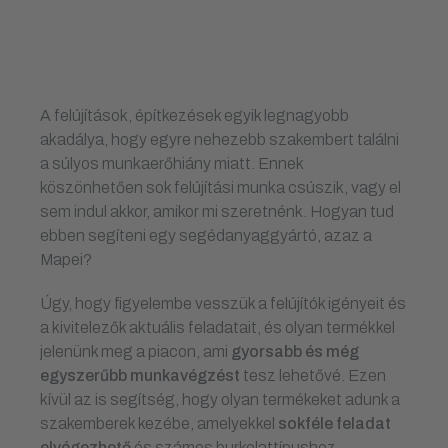
A felújítások, építkezések egyik legnagyobb
akadálya, hogy egyre nehezebb szakembert találni
a súlyos munkaerőhiány miatt. Ennek
köszönhetően sok felújítási munka csúszik, vagy el
sem indul akkor, amikor mi szeretnénk. Hogyan tud
ebben segíteni egy segédanyaggyártó, azaz a
Mapei?
Úgy, hogy figyelembe vesszük a felújítók igényeit és
a kivitelezők aktuális feladatait, és olyan termékkel
jelenünk meg a piacon, ami
gyorsabb és még
egyszerűbb munkavégzést
tesz lehetővé. Ezen
kívül az is segítség, hogy olyan termékeket adunk a
szakemberek kezébe, amelyekkel
sokféle feladat
elvégezhető
és számos burkolattípushoz