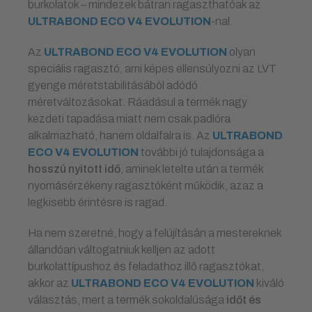
burkolatok – mindezek bátran ragaszthatóak az
ULTRABOND ECO V4 EVOLUTION
-nal.
Az
ULTRABOND ECO V4 EVOLUTION
olyan
speciális ragasztó, ami képes ellensúlyozni az LVT
gyenge méretstabilitásából adódó
méretváltozásokat. Ráadásul a termék nagy
kezdeti tapadása miatt nem csak padlóra
alkalmazható, hanem oldalfalra is. Az
ULTRABOND
ECO V4 EVOLUTION
további jó tulajdonsága a
hosszú nyitott idő
, aminek letelte után a termék
nyomásérzékeny ragasztóként működik, azaz a
legkisebb érintésre is ragad.
Ha nem szeretné, hogy a felújításán a mestereknek
állandóan váltogatniuk kelljen az adott
burkolattípushoz és feladathoz illő ragasztókat,
akkor az
ULTRABOND ECO V4 EVOLUTION
kiváló
választás, mert a termék sokoldalúsága
időt és