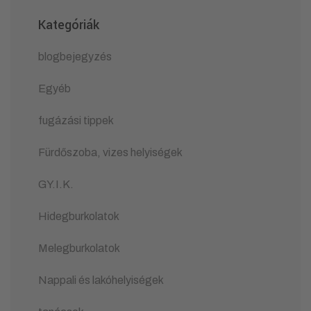
Kategóriák
blogbejegyzés
Egyéb
fugázási tippek
Fürdőszoba, vizes helyiségek
GY.I.K.
Hidegburkolatok
Melegburkolatok
Nappali és lakóhelyiségek