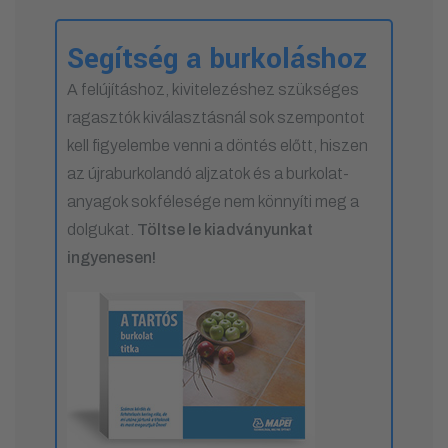
Segítség a burkoláshoz
A felújításhoz, kivitelezéshez szükséges
ragasztók kiválasztásnál sok szempontot
kell figyelembe venni a döntés előtt, hiszen
az újraburkolandó aljzatok és a burkolat-
anyagok sokfélesége nem könnyíti meg a
dolgukat.
Töltse le kiadványunkat
ingyenesen!