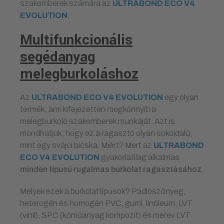
szakemberek számára az
ULTRABOND ECO V4
EVOLUTION
.
Multifunkcionális
segédanyag
melegburkoláshoz
Az
ULTRABOND ECO V4 EVOLUTION
egy olyan
termék, ami kifejezetten megkönnyíti a
melegburkoló szakemberek munkáját. Azt is
mondhatjuk, hogy ez a ragasztó olyan sokoldalú,
mint egy svájci bicska. Miért? Mert az
ULTRABOND
ECO V4 EVOLUTION
gyakorlatilag alkalmas
minden típusú rugalmas burkolat ragasztásához
.
Melyek ezek a burkolattípusok? Padlószőnyeg,
heterogén és homogén PVC, gumi, linóleum, LVT
(vinil), SPC (kőműanyag kompozit) és merev LVT