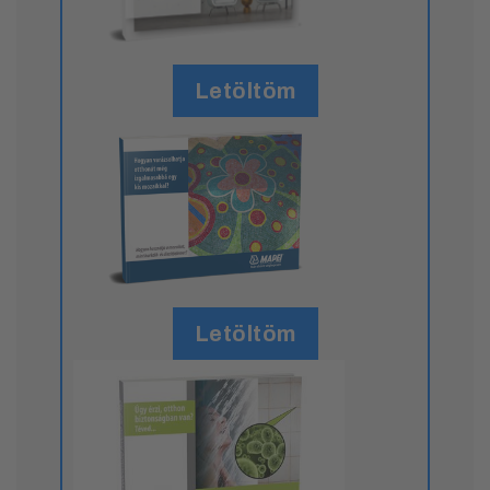
Letöltöm
Letöltöm