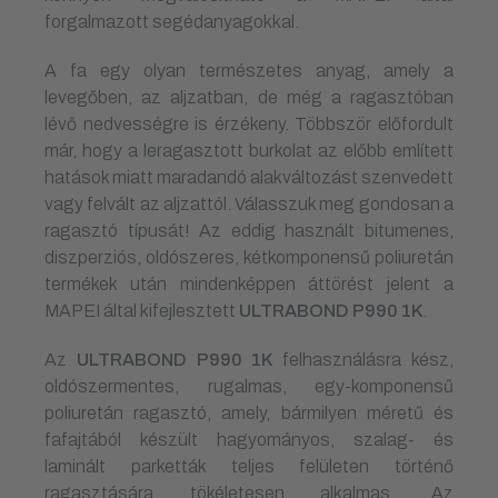
forgalmazott segédanyagokkal.
A fa egy olyan természetes anyag, amely a
levegőben, az aljzatban, de még a ragasztóban
lévő nedvességre is érzékeny. Többször előfordult
már, hogy a leragasztott burkolat az előbb említett
hatások miatt maradandó alakváltozást szenvedett
vagy felvált az aljzattól. Válasszuk meg gondosan a
ragasztó típusát! Az eddig használt bitumenes,
diszperziós, oldószeres, kétkomponensű poliuretán
termékek után mindenképpen áttörést jelent a
MAPEI által kifejlesztett
ULTRABOND P990 1K
.
Az
ULTRABOND P990 1K
felhasználásra kész,
oldószermentes, rugalmas, egy-komponensű
poliuretán ragasztó, amely, bármilyen méretű és
fafajtából készült hagyományos, szalag- és
laminált parketták teljes felületen történő
ragasztására tökéletesen alkalmas. Az