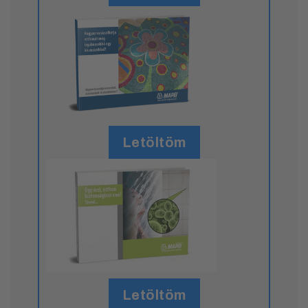
Letöltöm
Letöltöm