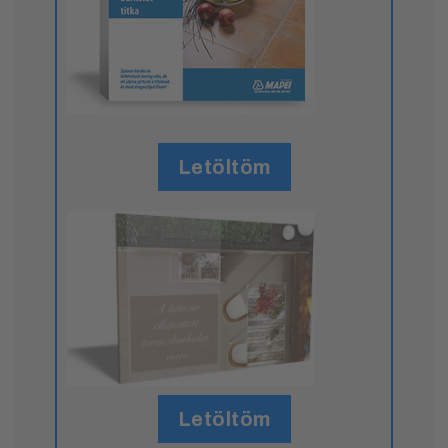
Letöltöm
Letöltöm