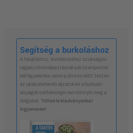
Segítség a burkoláshoz
A felújításhoz, kivitelezéshez szükséges
ragasztók kiválasztásnál sok szempontot
kell figyelembe venni a döntés előtt, hiszen
az újraburkolandó aljzatok és a burkolat-
anyagok sokfélesége nem könnyíti meg a
dolgukat.
Töltse le kiadványunkat
ingyenesen!