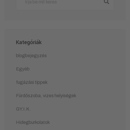
Kategóriák
blogbejegyzés
Egyéb
fugázási tippek
Fürdőszoba, vizes helyiségek
GY.I.K.
Hidegburkolatok