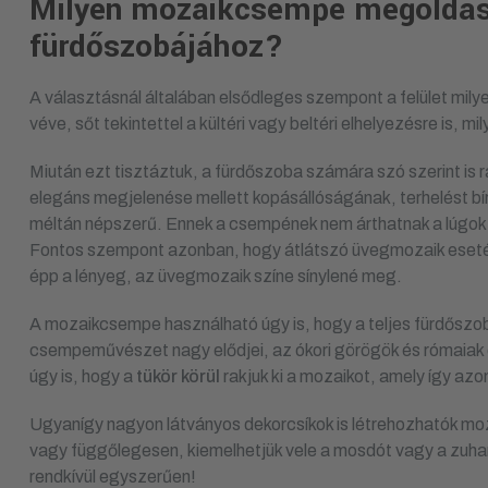
Milyen mozaikcsempe megoldás i
fürdőszobájához?
A választásnál általában elsődleges szempont a felület mily
véve, sőt tekintettel a kültéri vagy beltéri elhelyezésre is, mi
Miután ezt tisztáztuk, a fürdőszoba számára szó szerint is
elegáns megjelenése mellett kopásállóságának, terhelést bí
méltán népszerű. Ennek a csempének nem árthatnak a lúgok és
Fontos szempont azonban, hogy átlátszó üvegmozaik eset
épp a lényeg, az üvegmozaik színe sínylené meg.
A mozaikcsempe használható úgy is, hogy a teljes fürdőszob
csempeművészet nagy elődjei, az ókori görögök és rómaiak 
úgy is, hogy a
tükör körül
rakjuk ki a mozaikot, amely így azo
Ugyanígy nagyon látványos dekorcsíkok is létrehozhatók mo
vagy függőlegesen, kiemelhetjük vele a mosdót vagy a zuhan
rendkívül egyszerűen!