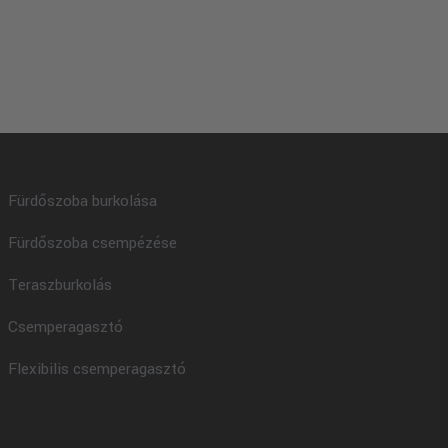
Fürdőszoba burkolása
Fürdőszoba csempézése
Teraszburkolás
Csemperagasztó
Flexibilis csemperagasztó