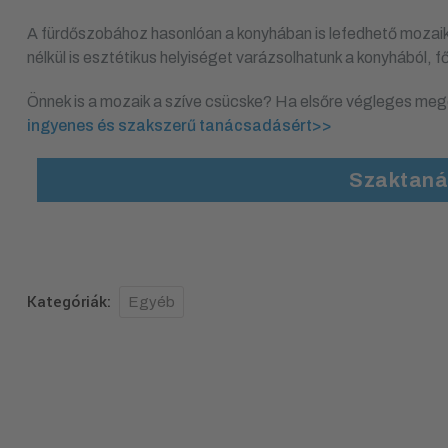
A fürdőszobához hasonlóan a konyhában is lefedhető mozaikk
nélkül is esztétikus helyiséget varázsolhatunk a konyhából, 
Önnek is a mozaik a szíve csücske? Ha elsőre végleges me
ingyenes és szakszerű tanácsadásért>>
Szaktaná
Kategóriák:
Egyéb