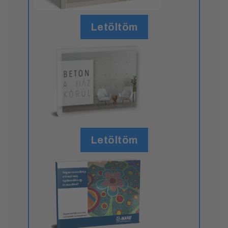
Letöltöm
Letöltöm