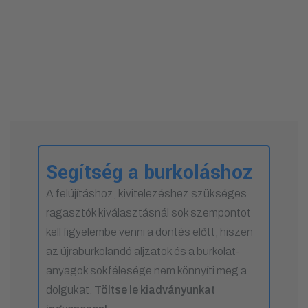
Segítség a burkoláshoz
A felújításhoz, kivitelezéshez szükséges
ragasztók kiválasztásnál sok szempontot
kell figyelembe venni a döntés előtt, hiszen
az újraburkolandó aljzatok és a burkolat-
anyagok sokfélesége nem könnyíti meg a
dolgukat.
Töltse le kiadványunkat