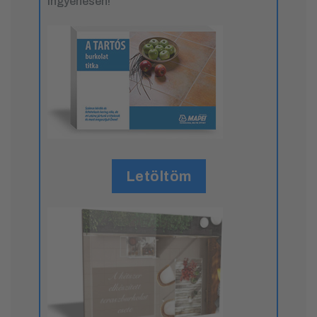
ingyenesen!
Letöltöm