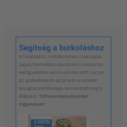
Segítség a burkoláshoz
A felújításhoz, kivitelezéshez szükséges
ragasztók kiválasztásnál sok szempontot
kell figyelembe venni a döntés előtt, hiszen
az újraburkolandó aljzatok és a burkolat-
anyagok sokfélesége nem könnyíti meg a
dolgukat.
Töltse le kiadványunkat
ingyenesen!