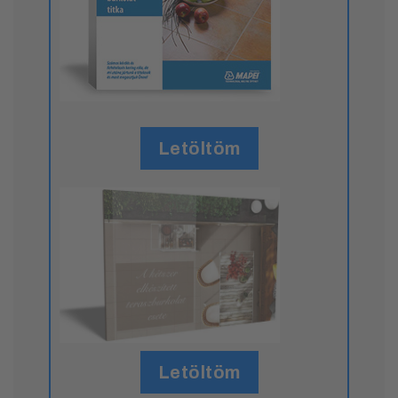
Letöltöm
Letöltöm