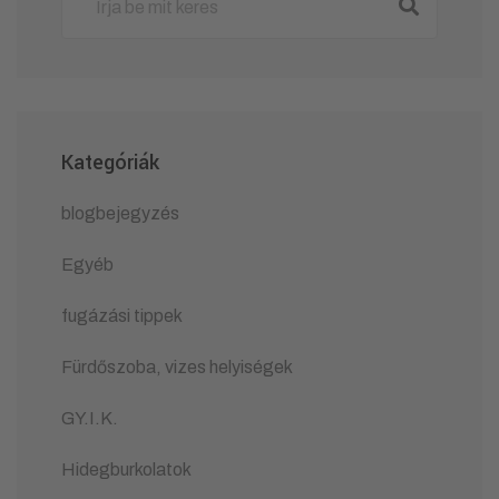
Kategóriák
blogbejegyzés
Egyéb
fugázási tippek
Fürdőszoba, vizes helyiségek
GY.I.K.
Hidegburkolatok