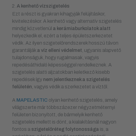
A kenhető vízszigetelés
Ezt a részt is gyakran kihagyják felújításkor,
kivitelezéskor. A kenhető vagy alternatív szigetelés
mindig közvetlenül
a kerámiaburkolatok alatt
helyezkedik el, ezért a teljes épületszerkezetet
védik. Az ilyen szigetelőrendszerek hosszú távon
garantálják
a víz elleni védelmet
, ugyanis alapvető
tulajdonságuk, hogy rugalmasak, vagyis
repedésáthidaló képességgel rendelkeznek. A
szigetelés alatti aljzatokban keletkező kisebb
repedések így
nem jelentkeznek a szigetelés
felületén
, vagyis védik a szerkezetet a víztől.
A
MAPELASTIC
olyan kenhető szigetelés, amely
világszerte már többszázezer négyzetméternyi
felületen bizonyított, de bármelyik kenhető
szigetelés mellett is dönt, a kialakításnál nagyon
fontos a
szigetelőréteg
folytonossága
is, a