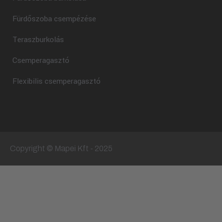
Fürdőszoba csempézése
Teraszburkolás
Csemperagasztó
Flexibilis csemperagasztó
Copyright © Mapei Kft - 2025