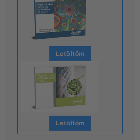
Letöltöm
Letöltöm