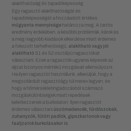
alakíthatóság és tapadóképesség
Egy ragasztó alakíthatóságát és
tapadóképességét a hozzáadott értékes
műgyanta
mennyisége
határozza meg. A tartós
eredmény érdekében, a későbbi problémák, károk és
a még nagyobb kiadások elkerülése miatt érdemes
a fokozott terhelhetőségű,
alakítható vagy jól
alakítható
S1 és S2 osztályú ragasztókat
választani. Ezek a ragasztók ugyanis képesek az
aljzat bizonyos mértékű mozgásait ellensúlyozni.
Ha ilyen ragasztót használunk, elkerüljük, hogy a
megszilárdult ragasztóágy túl merev legyen, és
hogy a hőmérsékletingadozásból származó
mozgáskülönbségek miatt repedések
keletkezzenek a burkolaton. Ilyen ragasztót
érdemes választani
úszómedencék, fürdőszobák,
zuhanyzók, fűtött padlók, gipszkartonok vagy
faaljzatok burkolásakor is
.