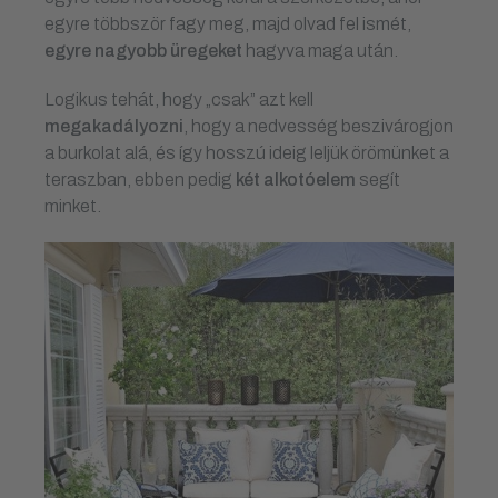
egyre többször fagy meg, majd olvad fel ismét,
egyre nagyobb üregeket
hagyva maga után.
Logikus tehát, hogy „csak” azt kell
megakadályozni
, hogy a nedvesség beszivárogjon
a burkolat alá, és így hosszú ideig leljük örömünket a
teraszban, ebben pedig
két alkotóelem
segít
minket.