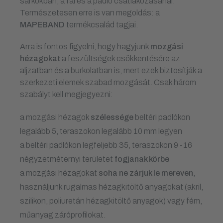
sarkokban, a fal és a padló csatlakozásánál.
Természetesen erre is van megoldás: a
MAPEBAND
termékcsalád tagjai.
Arra is fontos figyelni, hogy hagyjunk
mozgási
hézagokat
a feszültségek csökkentésére az
aljzatban és a burkolatban is, mert ezek biztosítják a
szerkezeti elemek szabad mozgását. Csak három
szabályt kell megjegyezni:
a mozgási hézagok
szélessége
beltéri padlókon
legalább 5, teraszokon legalább 10 mm legyen
a beltéri padlókon legfeljebb 35, teraszokon 9 -16
négyzetméternyi területet
fogjanak körbe
a mozgási hézagokat
soha ne zárjuk le mereven
,
használjunk rugalmas hézagkitöltő anyagokat (akril,
szilikon, poliuretán hézagkitöltő anyagok) vagy fém,
műanyag záróprofilokat.