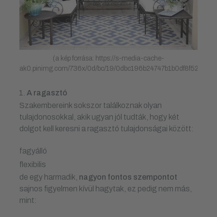
(a kép forrása: https://s-media-cache-
ak0.pinimg.com/736x/0d/bc/19/0dbc196b24747b1b0df8f526d9f1
A ragasztó
Szakembereink sokszor találkoznak olyan
tulajdonosokkal, akik ugyan jól tudták, hogy két
dolgot kell keresni a ragasztó tulajdonságai között:
fagyálló
flexibilis
de egy harmadik,
nagyon fontos szempontot
sajnos figyelmen kívül hagytak, ez pedig nem más,
mint: