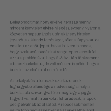
Belegondolt már, hogy erkélye, terasza mennyi
mindent kénytelen
elviselni
egész évben? Nyáron a
közvetlen napsugárzás után akár egy hirtelen
jégesőt, az állandó forróságot, télen a fagyokat, de
emellett az esőt, jeget, havat is. Nem is csoda,
hogy szaktanácsadóinkat rengetegen keresik fel
azzal a problémával, hogy
2-3 év után tönkrement
a teraszburkolatuk, de volt már arra is példa, hogy a
burkolat az első telet sem élte túl.
Az erkélyek és a teraszok szerkezetének
legnagyobb ellensége a nedvesség
, amely a
burkolat alá szivárogva télen megfagy, a jéggé
fagyott víz miatt a
burkolat
feltöredezik
, a
lapok
pedig
elválnak
az aljzattól. A repedések mentén
egyre több nedvesség kerül a szerkezetbe, ahol