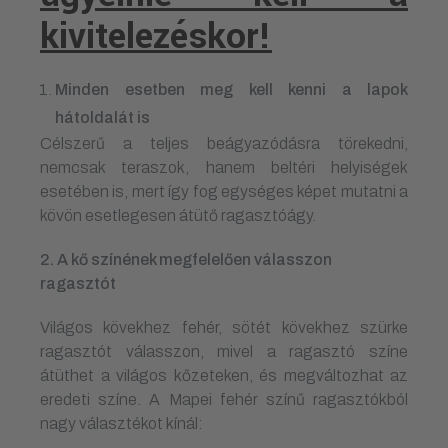
kivitelezéskor!
Minden esetben meg kell kenni a lapok
hátoldalát is
Célszerű a teljes beágyazódásra törekedni,
nemcsak teraszok, hanem beltéri helyiségek
esetében is, mert így fog egységes képet mutatni a
kövön esetlegesen átütő ragasztóágy.
2. A kő színének megfelelően válasszon
ragasztót
Világos kövekhez fehér, sötét kövekhez szürke
ragasztót válasszon, mivel a ragasztó színe
átüthet a világos kőzeteken, és megváltozhat az
eredeti színe. A Mapei fehér színű ragasztókból
nagy választékot kínál: