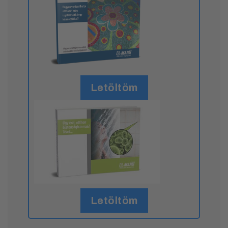
Letöltöm
Letöltöm