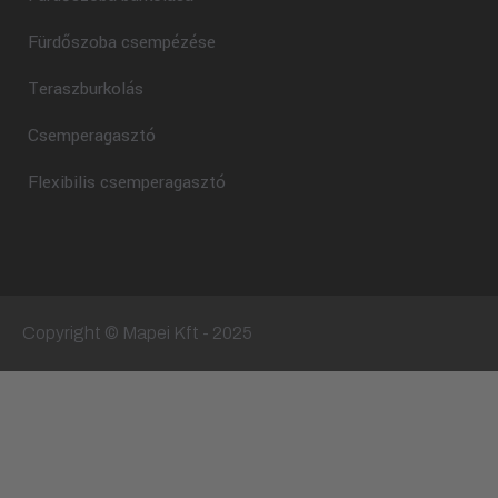
Fürdőszoba csempézése
Teraszburkolás
Csemperagasztó
Flexibilis csemperagasztó
Copyright © Mapei Kft - 2025