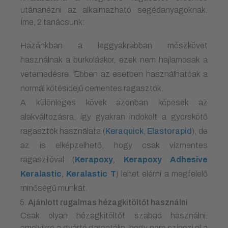
utánanézni az alkalmazható segédanyagoknak.
Íme, 2 tanácsunk:
Hazánkban a leggyakrabban mészkövet
használnak a burkoláskor, ezek nem hajlamosak a
vetemedésre. Ebben az esetben használhatóak a
normál kötésidejű cementes ragasztók.
A különleges kövek azonban képesek az
alakváltozásra, így gyakran indokolt a gyorskötő
ragasztók használata (
Keraquick
,
Elastorapid
), de
az is elképzelhető, hogy csak vízmentes
ragasztóval (
Kerapoxy
,
Kerapoxy Adhesive
Keralastic
,
Keralastic T
) lehet elérni a megfelelő
minőségű munkát.
Ajánlott rugalmas hézagkitöltőt használni
Csak olyan hézagkitöltőt szabad használni,
amelyikre a gyártó garantálja, hogy nem színezi el a