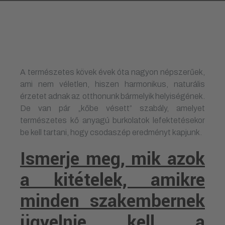
A természetes kövek évek óta nagyon népszerűek,
ami nem véletlen, hiszen harmonikus, naturális
érzetet adnak az otthonunk bármelyik helyiségének.
De van pár „kőbe vésett” szabály, amelyet
természetes kő anyagú burkolatok lefektetésekor
be kell tartani, hogy csodaszép eredményt kapjunk.
Ismerje meg, mik azok
a kitételek, amikre
minden szakembernek
ügyelnie kell a