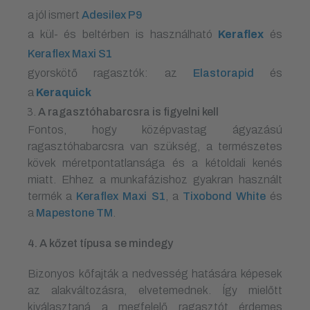
a jól ismert
Adesilex P9
a kül- és beltérben is használható
Keraflex
és
Keraflex Maxi S1
gyorskötő ragasztók: az
Elastorapid
és
a
Keraquick
A ragaszt
ó
habarcsra is figyelni kell
Fontos, hogy középvastag ágyazású
ragasztóhabarcsra van szükség, a természetes
kövek méretpontatlansága és a kétoldali kenés
miatt. Ehhez a munkafázishoz gyakran használt
termék a
Keraflex Maxi S1
, a
Tixobond White
és
a
Mapestone TM
.
4. A kőzet típusa se mindegy
Bizonyos kőfajták a nedvesség hatására képesek
az alakváltozásra, elvetemednek. Így mielőtt
kiválasztaná a megfelelő ragasztót érdemes