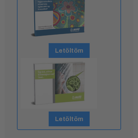
Letöltöm
Letöltöm