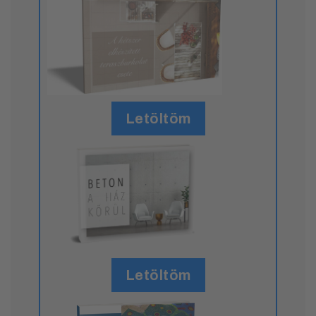
Letöltöm
Letöltöm