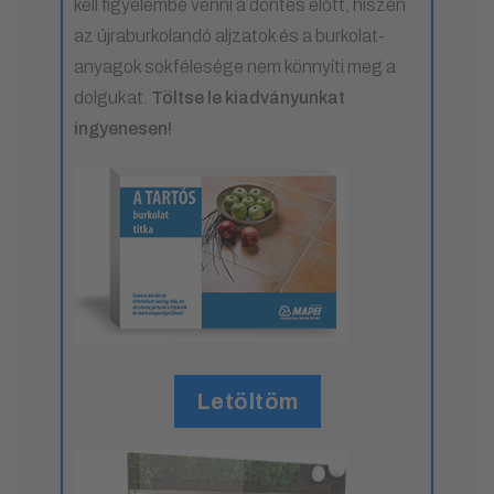
kell figyelembe venni a döntés előtt, hiszen
az újraburkolandó aljzatok és a burkolat-
anyagok sokfélesége nem könnyíti meg a
dolgukat.
Töltse le kiadványunkat
ingyenesen!
Letöltöm