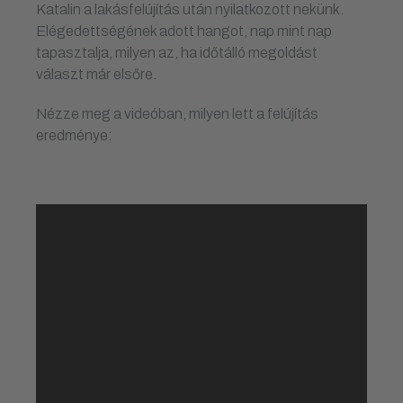
Katalin a lakásfelújítás után nyilatkozott nekünk.
Elégedettségének adott hangot, nap mint nap
tapasztalja, milyen az, ha időtálló megoldást
választ már elsőre.
Nézze meg a videóban, milyen lett a felújítás
eredménye: