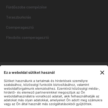
Fürdőszoba csempézése
Teraszburkolás
Csemperagasztó
Flexibilis csemperagasztó
Copyright © Mapei Kft - 2025