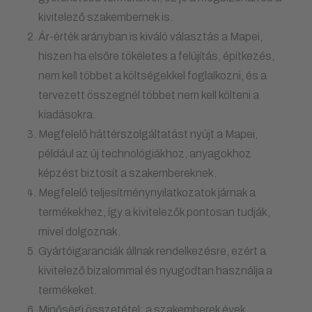
kivitelező szakembernek is.
Ár-érték arányban is kiváló választás a Mapei,
hiszen ha elsőre tökéletes a felújítás, építkezés,
nem kell többet a költségekkel foglalkozni, és a
tervezett összegnél többet nem kell költeni a
kiadásokra.
Megfelelő háttérszolgáltatást nyújt a Mapei,
például az új technológiákhoz, anyagokhoz
képzést biztosít a szakembereknek.
Megfelelő teljesítménynyilatkozatok járnak a
termékekhez, így a kivitelezők pontosan tudják,
mivel dolgoznak.
Gyártóigaranciák állnak rendelkezésre, ezért a
kivitelező bizalommal és nyugodtan használja a
termékeket.
Minőségi összetétel: a szakemberek évek