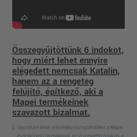
Összegyűjtöttünk 6 indokot,
hogy miért lehet ennyire
elégedett nemcsak Katalin,
hanem az a rengeteg
felújító, építkező, aki a
Mapei termékeinek
szavazott bizalmat.
Gyorsítani lehet a kivitelezési határidőket a Mapei
gyorskötésű termékeivel, ez jó a megbízónak és a