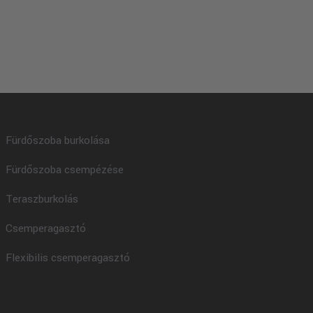
Fürdőszoba burkolása
Fürdőszoba csempézése
Teraszburkolás
Csemperagasztó
Flexibilis csemperagasztó