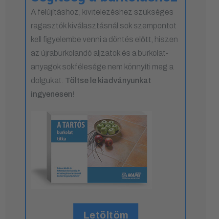
A felújításhoz, kivitelezéshez szükséges
ragasztók kiválasztásnál sok szempontot
kell figyelembe venni a döntés előtt, hiszen
az újraburkolandó aljzatok és a burkolat-
anyagok sokfélesége nem könnyíti meg a
dolgukat.
Töltse le kiadványunkat
ingyenesen!
Letöltöm