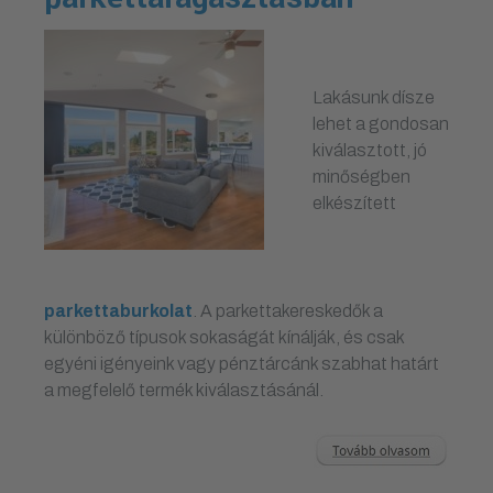
Lakásunk dísze
lehet a gondosan
kiválasztott, jó
minőségben
elkészített
parkettaburkolat
. A parkettakereskedők a
különböző típusok sokaságát kínálják, és csak
egyéni igényeink vagy pénztárcánk szabhat határt
a megfelelő termék kiválasztásánál.