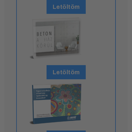
Letöltöm
Letöltöm